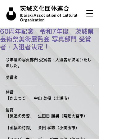
茨城文化団体連合
Ibaraki Association of Cultural
Organization
60周年記念 令和7年度 茨城県
芸術祭美術展覧会 写真部門 受賞
者・入選者決定！
今年度の写真部門 受賞者・入選者が決定いたし
ました。
受賞者
特賞
「
かまって
」　
中山 美樹（土浦市）
優賞
「
気迫の勇姿
」　
生田目 勝男（常陸大宮市）
「
至福の時間
」　
会田 孝志（小美玉市）