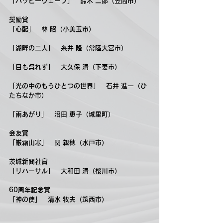
「
ハッピーウェーブ
」　
鈴木 二郎（笠間市）
奨励賞
「
心配
」　
林 昭（小美玉市）
「
湖畔の二人
」　
糸井 隆（常陸大宮市）
「
目も呉れず
」　
大久保 清（下妻市）
「
光の中のもうひとつの世界
」　
石井 進一（ひ
たちなか市）
「
雨あがり
」　
沼田 恵子（城里町）
会友賞
「
厳霜山寒
」　
関 親穂（水戸市）
茨城新聞社賞
「
リハーサル
」　
大和田 清（桜川市）
60周年記念賞
「
神の使
」　
清水 牧夫（筑西市）